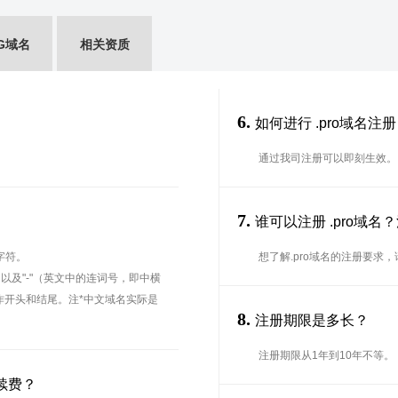
G域名
相关资质
6.
如何进行 .pro域名注
通过我司注册可以即刻生效。
7.
谁可以注册 .pro域
字符。
想了解.pro域名的注册要求
、以及"-"（英文中的连词号，即中横
能用作开头和结尾。注*中文域名实际是
8.
注册期限是多长？
注册期限从1年到10年不等。
续费？