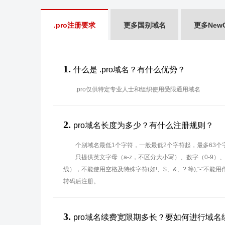
.pro注册要求
更多国别域名
更多New
1.
什么是 .pro域名？有什么优势？
.pro仅供特定专业人士和组织使用受限通用域名
2.
pro域名长度为多少？有什么注册规则？
个别域名最低1个字符，一般最低2个字符起，最多63个
只提供英文字母（a-z，不区分大小写）、数字（0-9）
线），不能使用空格及特殊字符(如!、$、&、? 等),"-"不
转码后注册。
3.
pro域名续费宽限期多长？要如何进行域名