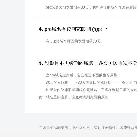
pro域名续期宽限期是30天，我司注册的域名可以在后
4.
pro域名有赎回宽限期 (rgp) ？
有，.pro域名赎回的宽限期是30天。
5.
过期且不再续期的域名，多久可以再次被
当pro域名过期后，它会经过下面的生命周期：
30天的宽限期-----> 30天内赎回的宽限期------- >5天等
如果合作伙伴不续期或恢复域名，它将在到期日期的大约
意，域名重新注册，应遵循先到先得的原则。
* 因每个后缀要求可能不尽相同，实际注册条件、续费赎回