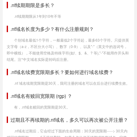
.nf续期期限是多长？
.nf续期期限从1年到10年不等
.nf域名长度为多少？有什么注册规则？
个别域名最低1个字符，一般最低2个字符起，最多63个字符。只提供英
文字母（a-z，不区分大小写）、数字（0-9）、以及"-"（英文中的连词号，
即中横线），不能使用空格及特殊字符(如!、$、&、? 等),"-"不能用作开头和
结尾。注*中文域名实际是转码后注册。
.nf域名续费宽限期多长？要如何进行域名续费？
.nf 域名续期宽限期是30天，我司注册的域名可以在后台进行续费生效。
.nf域名有赎回宽限期 (rgp) ？
有，.nf域名赎回的宽限期是30天。
过期且不再续期的.nf域名，多久可以再次被公开注册？
.nf域名过期后，它会经过下面的生命周期：30天的宽限期-----> 30天内