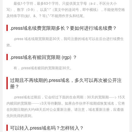
最低1个字符，最多63个字符。只提供英文字母（a-z，不区分大小
写）、数字（0-9）、以及"-"（英文中的连词号，即中横线），不能使用空格
及特殊字符(如!、&、? 等),"-"不能用作开头和结尾。
.press域名续费宽限期多长？要如何进行域名续费？
.press 域名续期宽限期是30天，我司注册的域名可以在后台进行续费生
效。
.press域名有赎回宽限期 (rgp) ？
有，.press域名赎回的宽限期是30天。
过期且不再续期的.press域名，多久可以再次被公开注
册？
.press域名过期后，它会经过下面的生命周期：30天的宽限期-----> 15天
内赎回的宽限期------->3天等待删除。如果合作伙伴不续期或恢复域名，它将
在到期日期的大约48天后对公众重新注册。请注意，域名重新注册，应遵循
先到先得的原则。
可以转入.press域名吗？怎样转入？